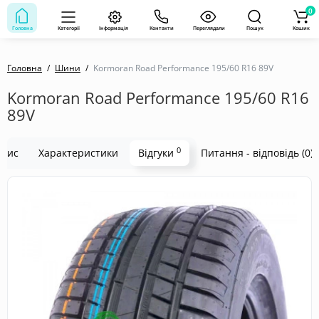
0
Головна
Категорії
Інформація
Контакти
Переглядали
Пошук
Кошик
Головна
Шини
Kormoran Road Performance 195/60 R16 89V
Kormoran Road Performance 195/60 R16
89V
0
пис
Характеристики
Відгуки
Питання - відповідь (0)