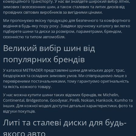
комерційного транспорту. У нас ви знайдете широкий вибір літніх,
зимових і всесезонних шин, а також сталевих та литих дисків від
провідних світових виробників за вигідними цінами.
Ми пропонуємо якісну продукцію для безпечного та комфортного
водіння в будь-яку пору року. Завдяки зручному каталогу ви легко
підберете шини та диски за розміром, параметрами, брендом,
сезонністю та типом автомобіля.
Великий вибір шин від
популярних брендів
У каталозі METRADER представлені шини для міських доріг, трас,
бездоріжжя та складних зимових умов. Ми співпрацюємо лише з
перевіреними постачальниками, тому гарантуємо оригінальність
та якість кожного товару.
У нас можна купити шини таких відомих брендів, як Michelin,
Continental, Bridgestone, Goodyear, Pirelli, Nokian, Hankook, Kumho та
інших. Для кожної моделі доступні детальні характеристики, фото та
відгуки покупців.
Литі та сталеві диски для будь-
якого авто