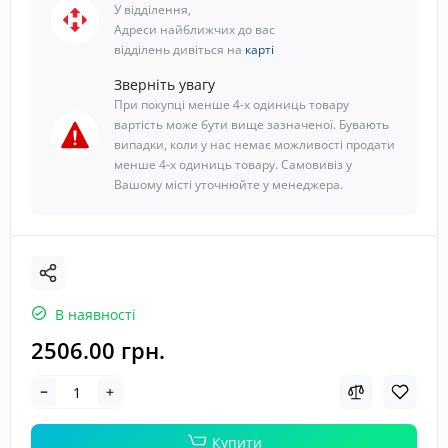
У відділення,
Адреси найближчих до вас
відділень дивіться на
карті
Зверніть увагу
При покупці менше 4-х одиниць товару
вартість може бути вище зазначеної. Бувають
випадки, коли у нас немає можливості продати
менше 4-х одиниць товару. Самовивіз у
Вашому місті уточнюйте у менеджера.
В наявності
2506.00 грн.
Купити