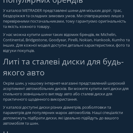
У каталозі METRADER представлені шини для міських доріг, трас,
бездоріжжя та складних зимових умов. Ми співпрацюємо лише з
перевіреними постачальниками, тому гарантуємо оригінальність
та якість кожного товару.
У нас можна купити шини таких відомих брендів, як Michelin,
Continental, Bridgestone, Goodyear, Pirelli, Nokian, Hankook, Kumho та
інших. Для кожної моделі доступні детальні характеристики, фото та
відгуки покупців.
Литі та сталеві диски для будь-
якого авто
Окрім шин, у нашому інтернет-магазині представлений широкий
асортимент автомобільних дисків. Ви можете купити литі диски для
стильного зовнішнього вигляду авто або сталеві диски для
практичного щоденного використання.
У каталозі доступні диски різних діаметрів, розболтовки та
параметрів для популярних марок автомобілів. Наші спеціалісти
допоможуть підібрати диски, які ідеально підійдуть до вашого
автомобіля та шин.