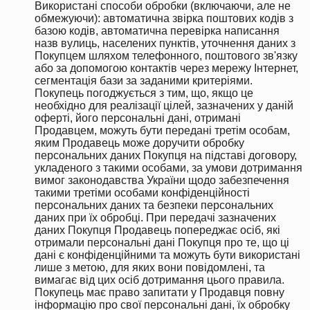
Використані способи обробки (включаючи, але не
обмежуючи): автоматична звірка поштових кодів з
базою кодів, автоматична перевірка написання
назв вулиць, населених пунктів, уточнення даних з
Покупцем шляхом телефонного, поштового зв'язку
або за допомогою контактів через мережу Інтернет,
сегментація бази за заданими критеріями.
Покупець погоджується з тим, що, якщо це
необхідно для реалізації цілей, зазначених у даній
оферті, його персональні дані, отримані
Продавцем, можуть бути передані третім особам,
яким Продавець може доручити обробку
персональних даних Покупця на підставі договору,
укладеного з такими особами, за умови дотримання
вимог законодавства України щодо забезпечення
такими третіми особами конфіденційності
персональних даних та безпеки персональних
даних при їх обробці. При передачі зазначених
даних Покупця Продавець попереджає осіб, які
отримали персональні дані Покупця про те, що ці
дані є конфіденційними та можуть бути використані
лише з метою, для яких вони повідомлені, та
вимагає від цих осіб дотримання цього правила.
Покупець має право запитати у Продавця повну
інформацію про свої персональні дані, їх обробку