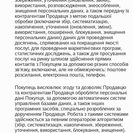
збереження, уточнення (оновлення, зміни),
використання, розповсюдження, знеособлення,
знищення персональних даних, а також передачу їх
контрагентам Продавця з метою подальшої
обробки (включаючи збір, систематизацію,
накопичення, уточнення (оновлення, зміни),
використання, поширення, блокування, знищення
персональних даних) даних для проведення
досягнень, спрямованих на покращення якості
послуг, для проведення маркетингових програм,
статистичних досліджень, а також для просування
послуг на ринку шляхом здійснення прямих
контактів з Покупцем за допомогою різних способів
зв'язку, включаючи, але не обмежуючись: поштове
розсилання, електронна пошта, телефон.
Покупець висловлює згоду та дозволяє Продавцю
та контрагентам Продавця обробляти персональні
дані Покупця, за допомогою автоматичних систем
управління базами даних, а також інших
програмних засобів, спеціально розроблених за
дорученням Продавця. Робота з такими системами
здійснюється за певним оператором алгоритмом
(збір, систематизація, накопичення, збереження,
уточнення, використання, блокування, знищення).