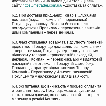
доставки вказаний на відповідній сторінці веб-
сайту
https://metrader.com.ua/
«Доставка та оплата».
6.2. При доставці придбаних Товарів Службами
доставки (надалі – Компанії – перевізники)
Покупець у повному обсязі та беззастережно
погоджується з Правилами перевезення вантажів
цими Компаніями – перевізниками.
6.3. Факт отримання Товару та відсутність претензій
щодо якості Товару, що доставляється Компаніями
– перевізниками, Покупець підтверджує власним
підписом у товарно – транспортній накладній,
декларації Компанії – перевізника або у видатковій
накладній при отриманні Товару. Зі свого боку,
Продавець гарантує відвантаження Товару
Компанії – Перевізнику у кількості, зазначеній
Покупцем та у належному вигляді та якості.
6.4. Усі питання, що виникають у процесі оплати та
отримання Товару, Покупець може з'ясувати за
контактними даними, вказаними на сайті інтернет-
магазину в розділі Контакти.