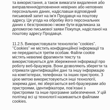
та використання, а також вимагати видалення або
виправлення/доповнення невірних або неповних
персональних даних, надіславши відповідний
письмовий запит на ім'я Продавця на поштову
адресу. Ця угода на обробку його персональних
даних є безстроковою і може бути відкликана за
допомогою письмової заяви Покупця, надісланої на
поштову адресу Продавця.
11.2.5. Використовувати технологію "cookies".
"Cookies" не містить конфіденційної інформації та
не передаються третім особам. Файли cookie
містять невеликі фрагменти тексту та
використовуються для збереження інформації про
роботу веб-браузерів. Вони дозволяють зберегти та
отримати ідентифікаційні дані та іншу інформацію
на комп'ютерах, телефонах та інших пристроях. З
цією метою використовуються інші технології,
зокрема дані, які зберігаються веб-браузерами або
пристроями, ідентифікатори, пов'язані з
пристроями та інше програмне забезпечення. У цій
політиці всі ці технології називаються файлами
cookies.