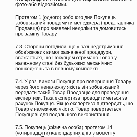
фото-або відеозйомки.
Протягом 1 (одного) робочого дня Покупець
зобов'язаний повідомити менеджера (представника
Продавця) про виявлені недоліки та домовитись
про заміну Товару.
7.3. Сторони погодили, що у разі недотримання
обов'язкових вимог зазначеної процедури,
вважається, що Покупцем отримано Товар у
належному стані без будь-яких механічних
пошкоджень та в повному комплекті.
7.4. У разі вимоги Покупця про повернення Товару
через його неналежну якість він зобов'язаний
передати такий Товар Продавцю для проведення
експертизи. Така експертиза проводитиметься за
рахунок Покупця. Якщо експертиза підтвердить, що
Товар є належною якістю, Товар повертається
Покупцеві для подальшого використання.
7.5. Покупець (фізична особа) протягом 14
(чотирнадцяти) календарних днів з моменту