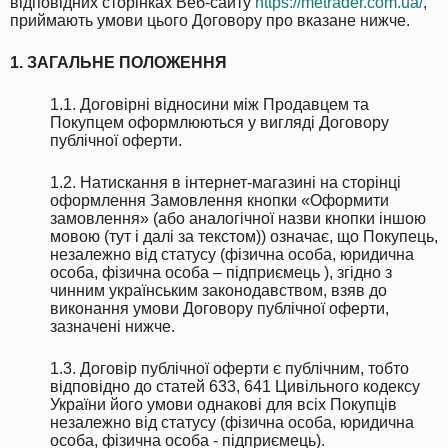
відповідних сторінках Веб-сайту
https://metrader.com.ua/
,
приймають умови цього Договору про вказане нижче.
1. ЗАГАЛЬНЕ ПОЛОЖЕННЯ
1.1. Договірні відносини між Продавцем та
Покупцем оформлюються у вигляді Договору
публічної оферти.
1.2. Натискання в інтернет-магазині на сторінці
оформлення Замовлення кнопки «Оформити
замовлення» (або аналогічної назви кнопки іншою
мовою (тут і далі за текстом)) означає, що Покупець,
незалежно від статусу (фізична особа, юридична
особа, фізична особа – підприємець ), згідно з
чинним українським законодавством, взяв до
виконання умови Договору публічної оферти,
зазначені нижче.
1.3. Договір публічної оферти є публічним, тобто
відповідно до статей 633, 641 Цивільного кодексу
України його умови однакові для всіх Покупців
незалежно від статусу (фізична особа, юридична
особа, фізична особа - підприємець).