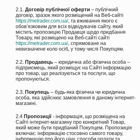
2.1.
Договір публічної оферти
– публічний
договір, зразок якого розміщений на Веб-сайті
https://metrader.com.ua/
, та вживання якого є
обов'язковим для всіх відвідувачів сайту, який
містить пропозицію Продавця щодо придбання
Товару, які розміщено на Веб-сайті сайті
https://metrader.com.ua/
, спрямоване на
невизначене коло осіб, у тому числі Покупцям.
2.2.
Продавець
– юридична або фізична особа –
підприємець, який розміщує на Сайті інформацію
про товар, що реалізуються та послуги, що
пропонуються.
2.3.
Покупець
– будь-яка фізична чи юридична
особа, яка здійснює замовлення в даному інтернет-
магазині.
2.4
Пропозиції
- інформація, що розміщена на
Сайті інтернет-магазину про конкретний Товар,
який може бути придбаний Покупцем. Пропозиція
включає: інформацію стосовно самого товару,
інформацію про його ціну, способи оплати та