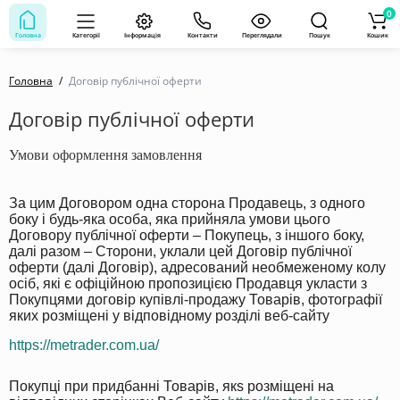
0
Головна
Категорії
Інформація
Контакти
Переглядали
Пошук
Кошик
Головна
Договір публічної оферти
Договір публічної оферти
Умови оформлення замовлення
За цим Договором одна сторона Продавець, з одного
боку і будь-яка особа, яка прийняла умови цього
Договору публічної оферти – Покупець, з іншого боку,
далі разом – Сторони, уклали цей Договір публічної
оферти (далі Договір), адресований необмеженому колу
осіб, які є офіційною пропозицією Продавця укласти з
Покупцями договір купівлі-продажу Товарів, фотографії
яких розміщені у відповідному розділі веб-сайту
https://metrader.com.ua/
Покупці при придбанні Товарів, якs розміщені на