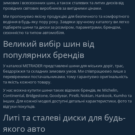
зимових і всесезонних шин, а також сталевих та литих дисків від
провідних світових виробників за вигідними цінами.
Ми пропонуємо якісну продукцію для безпечного та комфортного
водіння в будь-яку пору року. Завдяки зручному каталогу ви легко
підберете шини та диски за розміром, параметрами, брендом,
сезонністю та типом автомобіля.
Великий вибір шин від
популярних брендів
У каталозі METRADER представлені шини для міських доріг, трас,
бездоріжжя та складних зимових умов. Ми співпрацюємо лише з
перевіреними постачальниками, тому гарантуємо оригінальність
та якість кожного товару.
У нас можна купити шини таких відомих брендів, як Michelin,
Continental, Bridgestone, Goodyear, Pirelli, Nokian, Hankook, Kumho та
інших. Для кожної моделі доступні детальні характеристики, фото та
відгуки покупців.
Литі та сталеві диски для будь-
якого авто