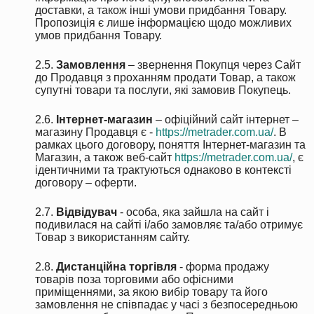
доставки, а також інші умови придбання Товару.
Пропозиція є лише інформацією щодо можливих
умов придбання Товару.
2.5.
Замовлення
– звернення Покупця через Сайт
до Продавця з проханням продати Товар, а також
супутні товари та послуги, які замовив Покупець.
2.6.
Інтернет-магазин
– офіційний сайт інтернет –
магазину Продавця є -
https://metrader.com.ua/
. В
рамках цього договору, поняття Інтернет-магазин та
Магазин, а також веб-сайт
https://metrader.com.ua/
, є
ідентичними та трактуються однаково в контексті
договору – оферти.
2.7.
Відвідувач
- особа, яка зайшла на сайт і
подивилася на сайті і/або замовляє та/або отримує
Товар з використанням сайту.
2.8.
Дистанційна торгівля
- форма продажу
товарів поза торговими або офісними
приміщеннями, за якою вибір товару та його
замовлення не співпадає у часі з безпосередньою