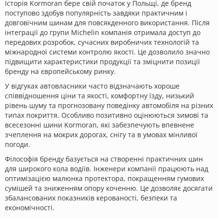
Історія Kormoran бере свій початок у Польщі, де бренд
поступово здобув популярність завдяки практичним і
довговічним шинам для повсякденного використання. Після
інтеграції до групи Michelin компанія отримала доступ до
передових розробок, сучасних виробничих технологій та
міжнародної системи контролю якості. Це дозволило значно
підвищити характеристики продукції та зміцнити позиції
бренду на європейському ринку.
У відгуках автовласники часто відзначають хороше
співвідношення ціни та якості, комфортну їзду, низький
рівень шуму та прогнозовану поведінку автомобіля на різних
типах покриття. Особливо позитивно оцінюються зимові та
всесезонні шини Kormoran, які забезпечують впевнене
зчеплення на мокрих дорогах, снігу та в умовах мінливої
погоди.
Філософія бренду базується на створенні практичних шин
для широкого кола водіїв. Інженери компанії працюють над
оптимізацією малюнка протектора, покращенням гумових
сумішей та зниженням опору коченню. Це дозволяє досягати
збалансованих показників керованості, безпеки та
економічності.