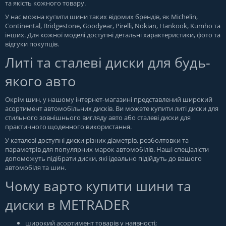
та якість кожного товару.
У нас можна купити шини таких відомих брендів, як Michelin,
Continental, Bridgestone, Goodyear, Pirelli, Nokian, Hankook, Kumho та
інших. Для кожної моделі доступні детальні характеристики, фото та
відгуки покупців.
Литі та сталеві диски для будь-
якого авто
Окрім шин, у нашому інтернет-магазині представлений широкий
асортимент автомобільних дисків. Ви можете купити литі диски для
стильного зовнішнього вигляду авто або сталеві диски для
практичного щоденного використання.
У каталозі доступні диски різних діаметрів, розболтовки та
параметрів для популярних марок автомобілів. Наші спеціалісти
допоможуть підібрати диски, які ідеально підійдуть до вашого
автомобіля та шин.
Чому варто купити шини та
диски в METRADER
широкий асортимент товарів у наявності;