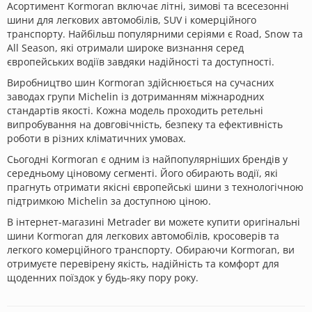
Асортимент Kormoran включає літні, зимові та всесезонні
шини для легкових автомобілів, SUV і комерційного
транспорту. Найбільш популярними серіями є Road, Snow та
All Season, які отримали широке визнання серед
європейських водіїв завдяки надійності та доступності.
Виробництво шин Kormoran здійснюється на сучасних
заводах групи Michelin із дотриманням міжнародних
стандартів якості. Кожна модель проходить ретельні
випробування на довговічність, безпеку та ефективність
роботи в різних кліматичних умовах.
Сьогодні Kormoran є одним із найпопулярніших брендів у
середньому ціновому сегменті. Його обирають водії, які
прагнуть отримати якісні європейські шини з технологічною
підтримкою Michelin за доступною ціною.
В інтернет-магазині Metrader ви можете купити оригінальні
шини Kormoran для легкових автомобілів, кросоверів та
легкого комерційного транспорту. Обираючи Kormoran, ви
отримуєте перевірену якість, надійність та комфорт для
щоденних поїздок у будь-яку пору року.