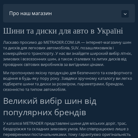
Про наш магазин
Шини та диски для авто в Україні
Ласкаво просимо до
METRADER.COM.UA
— інтернет-магазину шин
та дисків для легкових автомобілів, SUV, позашляховиків і
комерційного транспорту. У нас ви знайдете широкий вибір літніх,
зимових і всесезонних шин, а також сталевих та литих дисків від
провідних світових виробників за вигідними цінами.
Ми пропонуємо якісну продукцію для безпечного та комфортного
водіння в будь-яку пору року. Завдяки зручному каталогу ви легко
підберете шини та диски за розміром, параметрами, брендом,
сезонністю та типом автомобіля.
Великий вибір шин від
популярних брендів
У каталозі METRADER представлені шини для міських доріг, трас,
бездоріжжя та складних зимових умов. Ми співпрацюємо лише з
перевіреними постачальниками, тому гарантуємо оригінальність