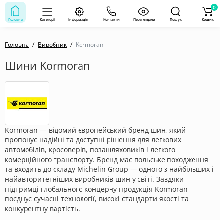
0
Головна
Категорії
Інформація
Контакти
Переглядали
Пошук
Кошик
Головна
Виробник
Kormoran
Шини Kormoran
Kormoran — відомий європейський бренд шин, який
пропонує надійні та доступні рішення для легкових
автомобілів, кросоверів, позашляховиків і легкого
комерційного транспорту. Бренд має польське походження
та входить до складу Michelin Group — одного з найбільших і
найавторитетніших виробників шин у світі. Завдяки
підтримці глобального концерну продукція Kormoran
поєднує сучасні технології, високі стандарти якості та
конкурентну вартість.