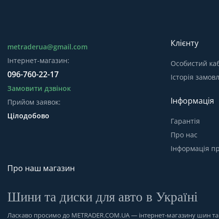
Клієнту
metraderua@gmail.com
Інтернет-магазин:
Особистий каб
096-760-22-17
Історія замов
Замовити дзвінок
Інформація
Прийом заявок:
Цілодобово
Гарантія
Про нас
Інформація пр
Про наш магазин
Шини та диски для авто в Україні
Ласкаво просимо до
METRADER.COM.UA
— інтернет-магазину шин та д