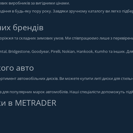
тових виробників за вигідними цінами.
іння в будь-яку пору року. Завдяки зручному каталогу ви легко підбе
них брендів
здоріжжя та складних зимових умов. Ми співпрацюємо лише з перевірен
tal, Bridgestone, Goodyear, Pirelli, Nokian, Hankook, Kumho та інших. Дл
кого авто
тимент автомобільних дисків. Ви можете купити литі диски для стильн
ів для популярних марок автомобілів. Наші спеціалісти допоможуть піді
ки в METRADER