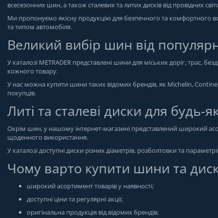
всесезонних шин, а також сталевих та литих дисків від провідних сві
Ми пропонуємо якісну продукцію для безпечного та комфортного вод
та типом автомобіля.
Великий вибір шин від популяр
У каталозі METRADER представлені шини для міських доріг, трас, бе
кожного товару.
У нас можна купити шини таких відомих брендів, як Michelin, Continen
покупців.
Литі та сталеві диски для будь-я
Окрім шин, у нашому інтернет-магазині представлений широкий асор
щоденного використання.
У каталозі доступні диски різних діаметрів, розболтовки та параметр
Чому варто купити шини та дис
широкий асортимент товарів у наявності;
доступні ціни та регулярні акції;
оригінальна продукція від відомих брендів;