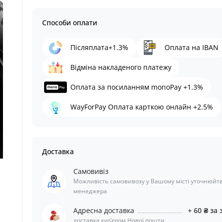
Способи оплати
Післяплата+1.3%
Оплата на IBAN
Відміна накладеного платежу
Оплата за посиланням monoPay +1.3%
WayForPay Оплата карткою онлайн +2.5%
Доставка
Самовивіз
Можливість самовивозу у Вашому місті уточнюйте
менеджера
Адресна доставка
+ 60 ₴ за 
доставка курʼєром Нової пошти