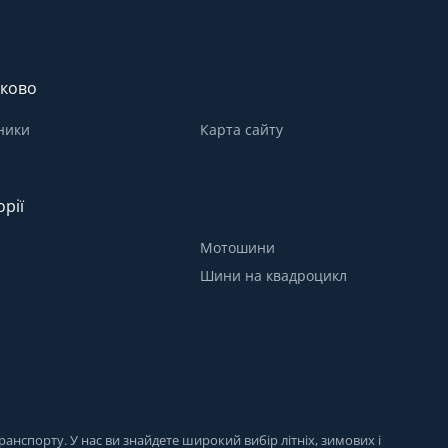
ково
ники
Карта сайту
орії
Мотошини
Шини на квадроцикл
анспорту. У нас ви знайдете широкий вибір літніх, зимових і