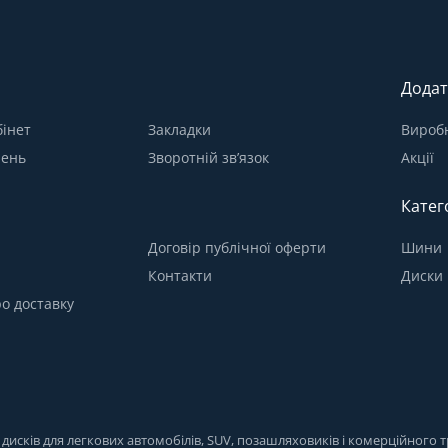
Додат
інет
Закладки
Вироб
лень
Зворотній зв’язок
Акції
Катег
Договір публічної оферти
Шини
Контакти
Диски
о доставку
исків для легкових автомобілів, SUV, позашляховиків і комерційного тр