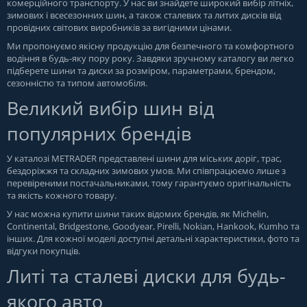
комерційного транспорту. У нас ви знайдете широкий вибір літніх,
зимових і всесезонних шин, а також сталевих та литих дисків від
провідних світових виробників за вигідними цінами.
Ми пропонуємо якісну продукцію для безпечного та комфортного
водіння в будь-яку пору року. Завдяки зручному каталогу ви легко
підберете шини та диски за розміром, параметрами, брендом,
сезонністю та типом автомобіля.
Великий вибір шин від
популярних брендів
У каталозі METRADER представлені шини для міських доріг, трас,
бездоріжжя та складних зимових умов. Ми співпрацюємо лише з
перевіреними постачальниками, тому гарантуємо оригінальність
та якість кожного товару.
У нас можна купити шини таких відомих брендів, як Michelin,
Continental, Bridgestone, Goodyear, Pirelli, Nokian, Hankook, Kumho та
інших. Для кожної моделі доступні детальні характеристики, фото та
відгуки покупців.
Литі та сталеві диски для будь-
якого авто