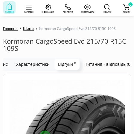
0
Головна
Категорії
Інформація
Контакти
Переглядали
Пошук
Кошик
Головна
Шини
Kormoran CargoSpeed Evo 215/70 R15C 109S
Kormoran CargoSpeed Evo 215/70 R15C
109S
0
пис
Характеристики
Відгуки
Питання - відповідь (0)