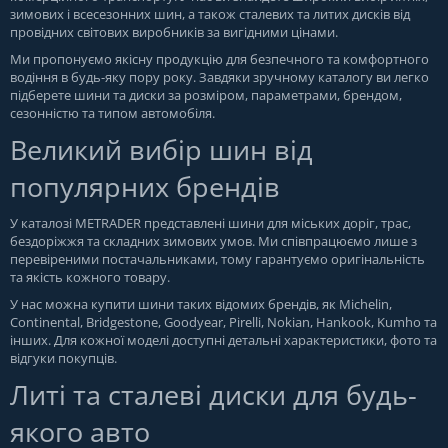
зимових і всесезонних шин, а також сталевих та литих дисків від
провідних світових виробників за вигідними цінами.
Ми пропонуємо якісну продукцію для безпечного та комфортного
водіння в будь-яку пору року. Завдяки зручному каталогу ви легко
підберете шини та диски за розміром, параметрами, брендом,
сезонністю та типом автомобіля.
Великий вибір шин від
популярних брендів
У каталозі METRADER представлені шини для міських доріг, трас,
бездоріжжя та складних зимових умов. Ми співпрацюємо лише з
перевіреними постачальниками, тому гарантуємо оригінальність
та якість кожного товару.
У нас можна купити шини таких відомих брендів, як Michelin,
Continental, Bridgestone, Goodyear, Pirelli, Nokian, Hankook, Kumho та
інших. Для кожної моделі доступні детальні характеристики, фото та
відгуки покупців.
Литі та сталеві диски для будь-
якого авто