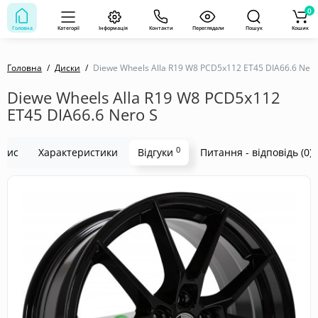
0
Головна
Категорії
Інформація
Контакти
Переглядали
Пошук
Кошик
Головна
Диски
Diewe Wheels Alla R19 W8 PCD5x112 ET45 DIA66.6 Nero
Diewe Wheels Alla R19 W8 PCD5x112
ET45 DIA66.6 Nero S
0
пис
Характеристики
Відгуки
Питання - відповідь (0)