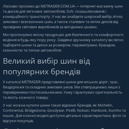
Ласкаво просимо до
METRADER.COM.UA
— інтернет-магазину шин
та дисків для легкових автомобілів, SUV, позашляховиків і
комерційного транспорту. У нас ви знайдете широкий вибір літніх,
зимових і всесезонних шин, а також сталевих та литих дисків від
провідних світових виробників за вигідними цінами.
Ми пропонуємо якісну продукцію для безпечного та комфортного
водіння в будь-яку пору року. Завдяки зручному каталогу ви легко
підберете шини та диски за розміром, параметрами, брендом,
сезонністю та типом автомобіля.
Великий вибір шин від
популярних брендів
У каталозі METRADER представлені шини для міських доріг, трас,
бездоріжжя та складних зимових умов. Ми співпрацюємо лише з
перевіреними постачальниками, тому гарантуємо оригінальність
та якість кожного товару.
У нас можна купити шини таких відомих брендів, як Michelin,
Continental, Bridgestone, Goodyear, Pirelli, Nokian, Hankook, Kumho та
інших. Для кожної моделі доступні детальні характеристики, фото та
відгуки покупців.