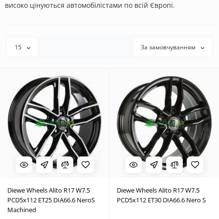
високо цінуються автомобілістами по всій Європі.
15
За замовчуванням
Diewe Wheels Alito R17 W7.5
Diewe Wheels Alito R17 W7.5
PCD5x112 ET25 DIA66.6 NeroS
PCD5x112 ET30 DIA66.6 Nero S
Machined