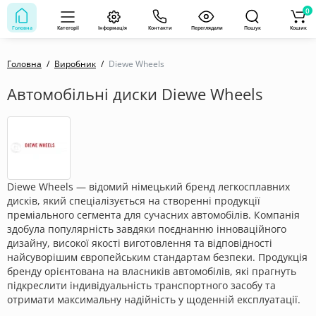
0
Головна
Категорії
Інформація
Контакти
Переглядали
Пошук
Кошик
Головна
Виробник
Diewe Wheels
Автомобільні диски Diewe Wheels
Diewe Wheels — відомий німецький бренд легкосплавних
дисків, який спеціалізується на створенні продукції
преміального сегмента для сучасних автомобілів. Компанія
здобула популярність завдяки поєднанню інноваційного
дизайну, високої якості виготовлення та відповідності
найсуворішим європейським стандартам безпеки. Продукція
бренду орієнтована на власників автомобілів, які прагнуть
підкреслити індивідуальність транспортного засобу та
отримати максимальну надійність у щоденній експлуатації.