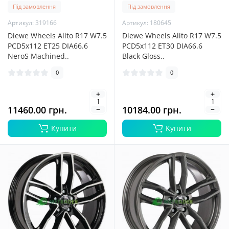
Під замовлення
Під замовлення
Артикул: 319166
Артикул: 180645
Diewe Wheels Alito R17 W7.5
Diewe Wheels Alito R17 W7.5
PCD5x112 ET25 DIA66.6
PCD5x112 ET30 DIA66.6
NeroS Machined..
Black Gloss..
0
0
11460.00 грн.
10184.00 грн.
Купити
Купити