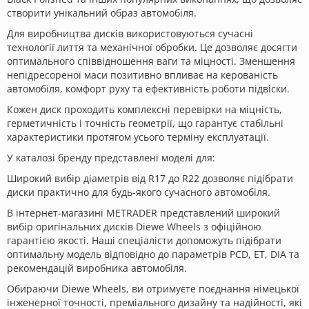
створити унікальний образ автомобіля.
Для виробництва дисків використовуються сучасні
технології лиття та механічної обробки. Це дозволяє досягти
оптимального співвідношення ваги та міцності. Зменшення
непідресореної маси позитивно впливає на керованість
автомобіля, комфорт руху та ефективність роботи підвіски.
Кожен диск проходить комплексні перевірки на міцність,
герметичність і точність геометрії, що гарантує стабільні
характеристики протягом усього терміну експлуатації.
У каталозі бренду представлені моделі для:
Широкий вибір діаметрів від R17 до R22 дозволяє підібрати
диски практично для будь-якого сучасного автомобіля.
В інтернет-магазині METRADER представлений широкий
вибір оригінальних дисків Diewe Wheels з офіційною
гарантією якості. Наші спеціалісти допоможуть підібрати
оптимальну модель відповідно до параметрів PCD, ET, DIA та
рекомендацій виробника автомобіля.
Обираючи Diewe Wheels, ви отримуєте поєднання німецької
інженерної точності, преміального дизайну та надійності, які