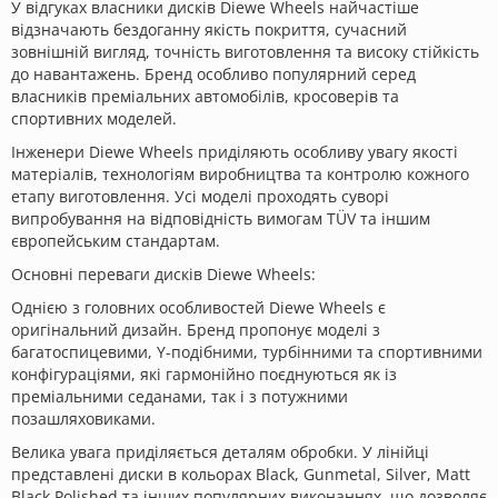
У відгуках власники дисків Diewe Wheels найчастіше
відзначають бездоганну якість покриття, сучасний
зовнішній вигляд, точність виготовлення та високу стійкість
до навантажень. Бренд особливо популярний серед
власників преміальних автомобілів, кросоверів та
спортивних моделей.
Інженери Diewe Wheels приділяють особливу увагу якості
матеріалів, технологіям виробництва та контролю кожного
етапу виготовлення. Усі моделі проходять суворі
випробування на відповідність вимогам TÜV та іншим
європейським стандартам.
Основні переваги дисків Diewe Wheels:
Однією з головних особливостей Diewe Wheels є
оригінальний дизайн. Бренд пропонує моделі з
багатоспицевими, Y-подібними, турбінними та спортивними
конфігураціями, які гармонійно поєднуються як із
преміальними седанами, так і з потужними
позашляховиками.
Велика увага приділяється деталям обробки. У лінійці
представлені диски в кольорах Black, Gunmetal, Silver, Matt
Black Polished та інших популярних виконаннях, що дозволяє