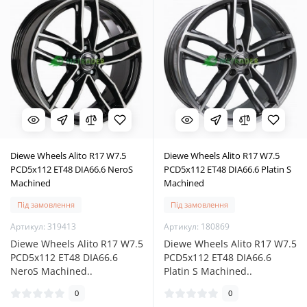
Diewe Wheels Alito R17 W7.5
Diewe Wheels Alito R17 W7.5
PCD5x112 ET48 DIA66.6 NeroS
PCD5x112 ET48 DIA66.6 Platin S
Machined
Machined
Під замовлення
Під замовлення
Артикул: 319413
Артикул: 180869
Diewe Wheels Alito R17 W7.5
Diewe Wheels Alito R17 W7.5
PCD5x112 ET48 DIA66.6
PCD5x112 ET48 DIA66.6
NeroS Machined..
Platin S Machined..
0
0