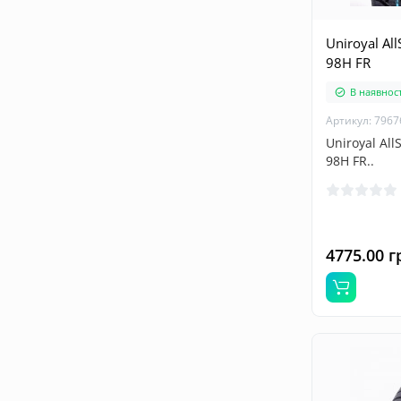
Uniroyal Al
98H FR
В наявност
Артикул: 7967
Uniroyal All
98H FR..
4775.00 г