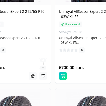
lSeasonExpert 2 215/65 R16
Uniroyal AllSeasonExpert 2 
103W XL FR
і
В наявності
6
Артикул: 224210
SeasonExpert 2 215/65 R16
Uniroyal AllSeasonExpert 2 2
103W XL FR..
0
0
рн.
6700.00 грн.