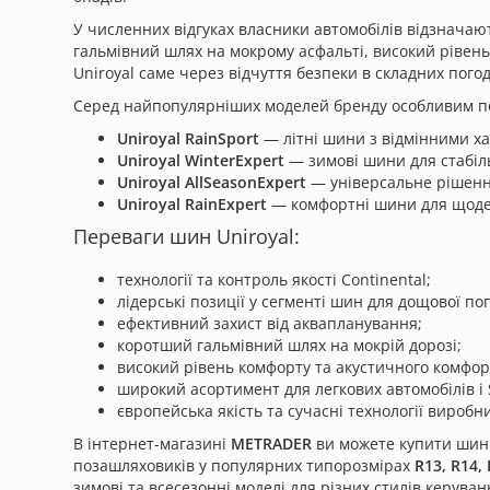
У численних відгуках власники автомобілів відзначаю
гальмівний шлях на мокрому асфальті, високий рівень
Uniroyal саме через відчуття безпеки в складних пого
Серед найпопулярніших моделей бренду особливим п
Uniroyal RainSport
— літні шини з відмінними х
Uniroyal WinterExpert
— зимові шини для стабіл
Uniroyal AllSeasonExpert
— універсальне рішення
Uniroyal RainExpert
— комфортні шини для щоде
Переваги шин Uniroyal:
технології та контроль якості Continental;
лідерські позиції у сегменті шин для дощової по
ефективний захист від аквапланування;
коротший гальмівний шлях на мокрій дорозі;
високий рівень комфорту та акустичного комфор
широкий асортимент для легкових автомобілів і 
європейська якість та сучасні технології виробн
В інтернет-магазині
METRADER
ви можете купити шини 
позашляховиків у популярних типорозмірах
R13, R14, 
зимові та всесезонні моделі для різних стилів керуван