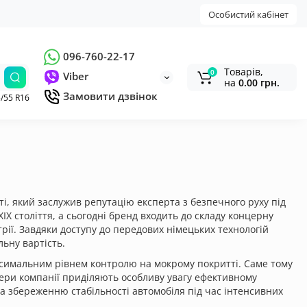
Особистий кабінет
096-760-22-17
Товарів,
0
Viber
на
0.00 грн.
Замовити дзвінок
/55 R16
і, який заслужив репутацію експерта з безпечного руху під
IX століття, а сьогодні бренд входить до складу концерну
трії. Завдяки доступу до передових німецьких технологій
льну вартість.
ксимальним рівнем контролю на мокрому покритті. Саме тому
ери компанії приділяють особливу увагу ефективному
 збереженню стабільності автомобіля під час інтенсивних