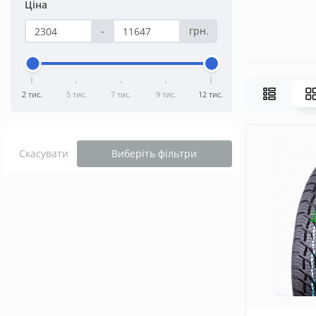
Ціна
-
грн.
2 тис.
5 тис.
7 тис.
9 тис.
12 тис.
Скасувати
Виберіть фільтри