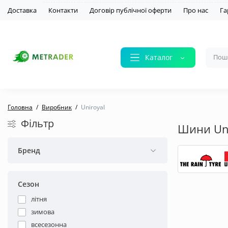
Доставка
Контакти
Договір публічної оферти
Про нас
Га
Каталог
Головна
Виробник
Uniroyal
Фільтр
Шини Uni
Бренд
Сезон
літня
зимова
всесезонна