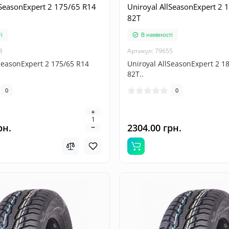
lSeasonExpert 2 175/65 R14
Uniroyal AllSeasonExpert 2 
82T
і
В наявності
8
Артикул: 79655
SeasonExpert 2 175/65 R14
Uniroyal AllSeasonExpert 2 1
82T..
0
0
рн.
2304.00 грн.