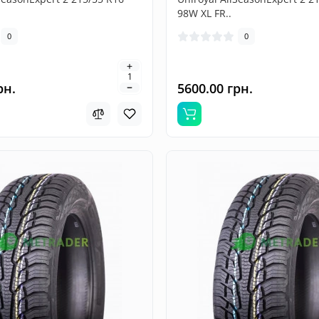
98W XL FR..
0
0
рн.
5600.00 грн.