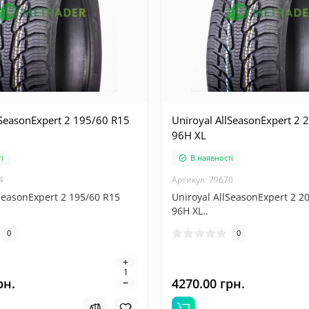
lSeasonExpert 2 195/60 R15
Uniroyal AllSeasonExpert 2 
96H XL
і
В наявності
4
Артикул: 79670
SeasonExpert 2 195/60 R15
Uniroyal AllSeasonExpert 2 2
96H XL..
0
0
рн.
4270.00 грн.