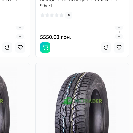
99V XL..
0
5550.00 грн.