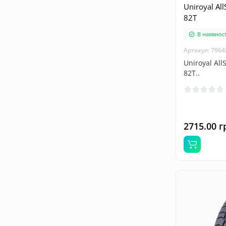
Uniroyal Al
82T
В наявност
Артикул: 7964
Uniroyal All
82T..
2715.00 г