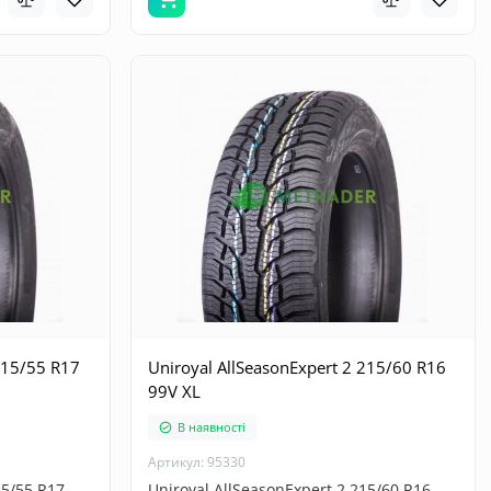
215/55 R17
Uniroyal AllSeasonExpert 2 215/60 R16
99V XL
В наявності
Артикул: 95330
15/55 R17
Uniroyal AllSeasonExpert 2 215/60 R16