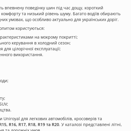
ть впевнену поведінку шин під час дощу, короткий
 комфорту та низький рівень шуму. Багато водіїв обирають
дних умовах, що особливо актуально для українських доріг.
опитом користуються:
арактеристиками на мокрому покритті;
ьного керування в холодний сезон;
 для цілорічної експлуатації;
нного використання.
годи;
ту;
SUV;
ицтва.
Uniroyal для легкових автомобілів, кросоверів та
R15, R16, R17, R18, R19 та R20
. У каталозі представлені літні,
ня та дорожніх умов.