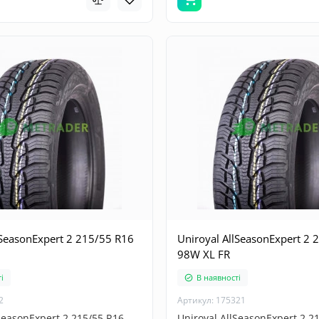
lSeasonExpert 2 215/55 R16
Uniroyal AllSeasonExpert 2 
98W XL FR
і
В наявності
2
Артикул: 175321
SeasonExpert 2 215/55 R16
Uniroyal AllSeasonExpert 2 2