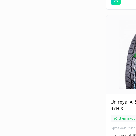
Uniroyal Al
97H XL
В наявност
Артикул: 7967
Uniroyal All