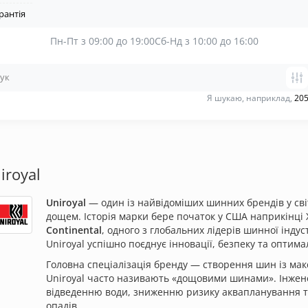
рантія
Пн-Пт з 09:00 до 19:00
Сб-Нд з 10:00 до 16:00
Я шукаю, наприклад,
205
royal
Uniroyal
— один із найвідоміших шинних брендів у світ
дощем. Історія марки бере початок у США наприкінці X
Continental
, одного з глобальних лідерів шинної індус
Uniroyal успішно поєднує інновації, безпеку та оптима
Головна спеціалізація бренду — створення шин із ма
Uniroyal часто називають «дощовими шинами». Інжен
відведенню води, зниженню ризику аквапланування та
опадів.