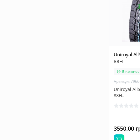
Uniroyal Al
88H
В наявност
Артикул: 7966
Uniroyal All
88H..
3550.00 г