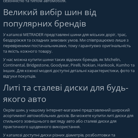
сезонністю та типом автомобіля.
Великий вибір шин від
популярних брендів
У каталозі METRADER представлені шини для міських доріг, трас,
бездоріжжя та складних зимових умов. Ми співпрацюємо лише з
перевіреними постачальниками, тому гарантуємо оригінальність
та якість кожного товару.
У нас можна купити шини таких відомих брендів, як Michelin,
Continental, Bridgestone, Goodyear, Pirelli, Nokian, Hankook, Kumho та
інших. Для кожної моделі доступні детальні характеристики, фото та
відгуки покупців.
Литі та сталеві диски для будь-
якого авто
Окрім шин, у нашому інтернет-магазині представлений широкий
асортимент автомобільних дисків. Ви можете купити литі диски для
стильного зовнішнього вигляду авто або сталеві диски для
практичного щоденного використання.
У каталозі доступні диски різних діаметрів, розболтовки та