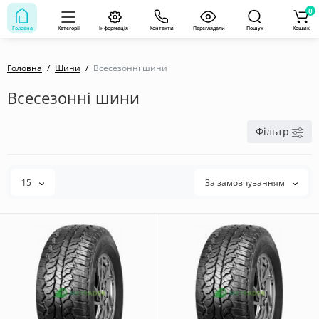
0
Головна
Категорії
Інформація
Контакти
Переглядали
Пошук
Кошик
Головна
Шини
Всесезонні шини
Всесезонні шини
Фільтр
15
За замовчуванням