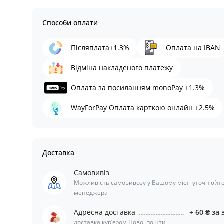
Способи оплати
Післяплата+1.3%
Оплата на IBAN
Відміна накладеного платежу
Оплата за посиланням monoPay +1.3%
WayForPay Оплата карткою онлайн +2.5%
Доставка
Самовивіз
Можливість самовивозу у Вашому місті уточнюйте
менеджера
Адресна доставка
+ 60 ₴ за 
доставка курʼєром Нової пошти