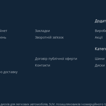
Додат
інет
Закладки
Вироб
лень
Зворотній зв’язок
Акції
Катег
Договір публічної оферти
Шини
Контакти
Диски
о доставку
исків для легкових автомобілів, SUV, позашляховиків і комерційного тр