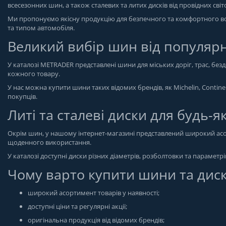
всесезонних шин, а також сталевих та литих дисків від провідних сві
Ми пропонуємо якісну продукцію для безпечного та комфортного вод
та типом автомобіля.
Великий вибір шин від популяр
У каталозі METRADER представлені шини для міських доріг, трас, бе
кожного товару.
У нас можна купити шини таких відомих брендів, як Michelin, Continen
покупців.
Литі та сталеві диски для будь-я
Окрім шин, у нашому інтернет-магазині представлений широкий асор
щоденного використання.
У каталозі доступні диски різних діаметрів, розболтовки та параметр
Чому варто купити шини та дис
широкий асортимент товарів у наявності;
доступні ціни та регулярні акції;
оригінальна продукція від відомих брендів;