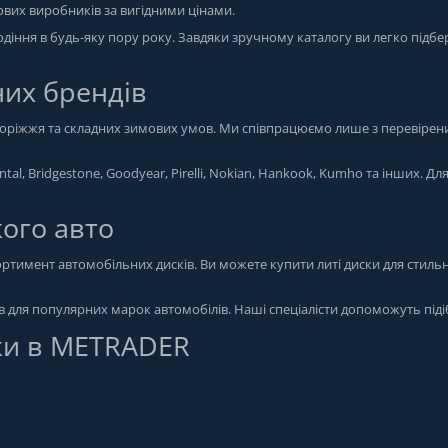
тових виробників за вигідними цінами.
іння в будь-яку пору року. Завдяки зручному каталогу ви легко підбе
них брендів
здоріжжя та складних зимових умов. Ми співпрацюємо лише з перевірен
tal, Bridgestone, Goodyear, Pirelli, Nokian, Hankook, Kumho та інших. Дл
кого авто
тимент автомобільних дисків. Ви можете купити литі диски для стильн
ів для популярних марок автомобілів. Наші спеціалісти допоможуть піді
ки в METRADER