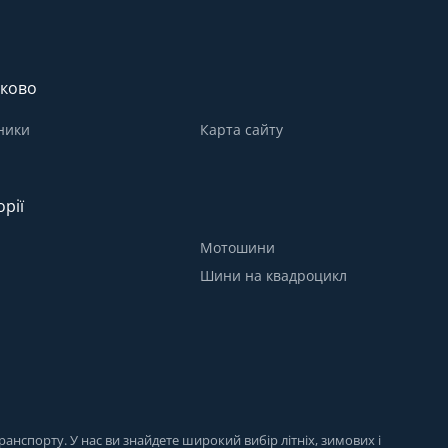
ково
ники
Карта сайту
орії
Мотошини
Шини на квадроцикл
анспорту. У нас ви знайдете широкий вибір літніх, зимових і