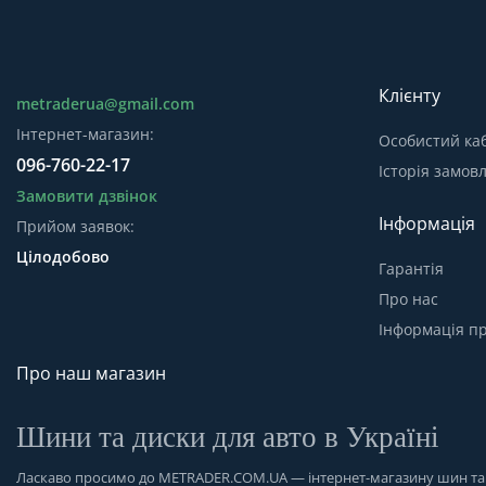
Клієнту
metraderua@gmail.com
Інтернет-магазин:
Особистий каб
096-760-22-17
Історія замов
Замовити дзвінок
Інформація
Прийом заявок:
Цілодобово
Гарантія
Про нас
Інформація пр
Про наш магазин
Шини та диски для авто в Україні
Ласкаво просимо до
METRADER.COM.UA
— інтернет-магазину шин та д