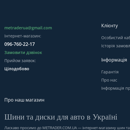
Клієнту
metraderua@gmail.com
Інтернет-магазин:
Особистий каб
096-760-22-17
Історія замов
Замовити дзвінок
Інформація
Прийом заявок:
Цілодобово
Гарантія
Про нас
Інформація пр
Про наш магазин
Шини та диски для авто в Україні
Ласкаво просимо до
METRADER.COM.UA
— інтернет-магазину шин та д