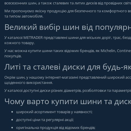
всесезонних шин, а також сталевих та литих дисків від провідних сві
Ми пропонуємо якісну продукцію для безпечного та комфортного вод
та типом автомобіля.
Великий вибір шин від популяр
У каталозі METRADER представлені шини для міських доріг, трас, бе
кожного товару.
У нас можна купити шини таких відомих брендів, як Michelin, Continen
покупців.
Литі та сталеві диски для будь-я
Окрім шин, у нашому інтернет-магазині представлений широкий асор
щоденного використання.
У каталозі доступні диски різних діаметрів, розболтовки та параметр
Чому варто купити шини та дис
широкий асортимент товарів у наявності;
доступні ціни та регулярні акції;
оригінальна продукція від відомих брендів;