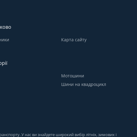
ково
ники
Карта сайту
орії
Мотошини
Шини на квадроцикл
анспорту. У нас ви знайдете широкий вибір літніх, зимових і