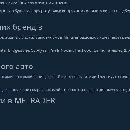
тових виробників за вигідними цінами.
іння в будь-яку пору року. Завдяки зручному каталогу ви легко підбе
них брендів
здоріжжя та складних зимових умов. Ми співпрацюємо лише з перевірен
tal, Bridgestone, Goodyear, Pirelli, Nokian, Hankook, Kumho та інших. Дл
кого авто
тимент автомобільних дисків. Ви можете купити литі диски для стильн
ів для популярних марок автомобілів. Наші спеціалісти допоможуть піді
ки в METRADER