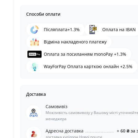
Способи оплати
Післяплата+1.3%
Оплата на IBAN
Відміна накладеного платежу
Оплата за посиланням monoPay +1.3%
WayForPay Оплата карткою онлайн +2.5%
Доставка
Самовивіз
Можливість самовивозу у Вашому місті уточнюйте
менеджера
Адресна доставка
+ 60 ₴ за 
доставка курʼєром Нової пошти