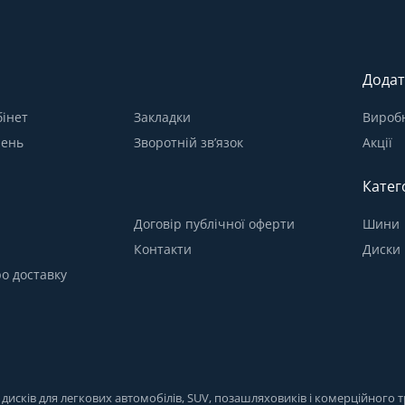
Додат
інет
Закладки
Вироб
лень
Зворотній зв’язок
Акції
Катег
Договір публічної оферти
Шини
Контакти
Диски
о доставку
исків для легкових автомобілів, SUV, позашляховиків і комерційного тр