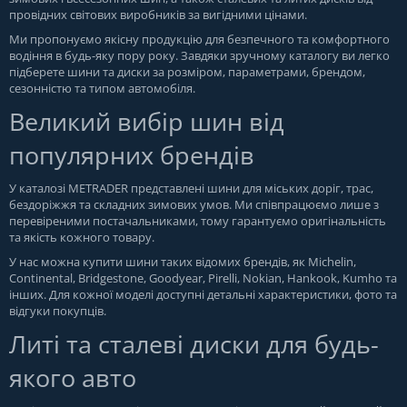
провідних світових виробників за вигідними цінами.
Ми пропонуємо якісну продукцію для безпечного та комфортного
водіння в будь-яку пору року. Завдяки зручному каталогу ви легко
підберете шини та диски за розміром, параметрами, брендом,
сезонністю та типом автомобіля.
Великий вибір шин від
популярних брендів
У каталозі METRADER представлені шини для міських доріг, трас,
бездоріжжя та складних зимових умов. Ми співпрацюємо лише з
перевіреними постачальниками, тому гарантуємо оригінальність
та якість кожного товару.
У нас можна купити шини таких відомих брендів, як Michelin,
Continental, Bridgestone, Goodyear, Pirelli, Nokian, Hankook, Kumho та
інших. Для кожної моделі доступні детальні характеристики, фото та
відгуки покупців.
Литі та сталеві диски для будь-
якого авто