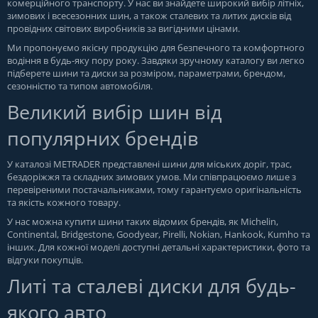
комерційного транспорту. У нас ви знайдете широкий вибір літніх,
зимових і всесезонних шин, а також сталевих та литих дисків від
провідних світових виробників за вигідними цінами.
Ми пропонуємо якісну продукцію для безпечного та комфортного
водіння в будь-яку пору року. Завдяки зручному каталогу ви легко
підберете шини та диски за розміром, параметрами, брендом,
сезонністю та типом автомобіля.
Великий вибір шин від
популярних брендів
У каталозі METRADER представлені шини для міських доріг, трас,
бездоріжжя та складних зимових умов. Ми співпрацюємо лише з
перевіреними постачальниками, тому гарантуємо оригінальність
та якість кожного товару.
У нас можна купити шини таких відомих брендів, як Michelin,
Continental, Bridgestone, Goodyear, Pirelli, Nokian, Hankook, Kumho та
інших. Для кожної моделі доступні детальні характеристики, фото та
відгуки покупців.
Литі та сталеві диски для будь-
якого авто