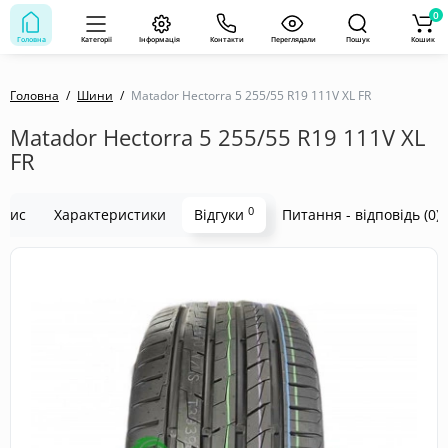
0
Головна
Категорії
Інформація
Контакти
Переглядали
Пошук
Кошик
Головна
Шини
Matador Hectorra 5 255/55 R19 111V XL FR
Matador Hectorra 5 255/55 R19 111V XL
FR
0
пис
Характеристики
Відгуки
Питання - відповідь (0)