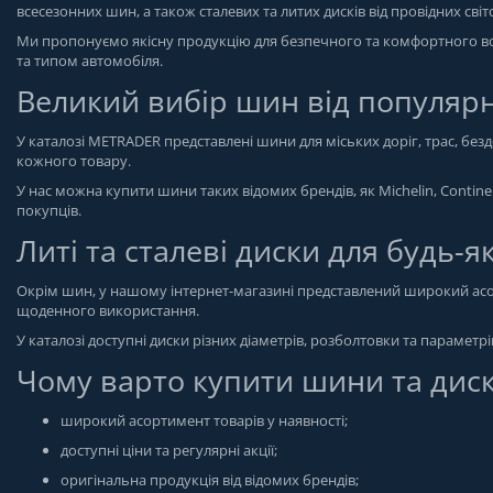
всесезонних шин, а також сталевих та литих дисків від провідних сві
Ми пропонуємо якісну продукцію для безпечного та комфортного вод
та типом автомобіля.
Великий вибір шин від популяр
У каталозі METRADER представлені шини для міських доріг, трас, бе
кожного товару.
У нас можна купити шини таких відомих брендів, як Michelin, Continen
покупців.
Литі та сталеві диски для будь-я
Окрім шин, у нашому інтернет-магазині представлений широкий асор
щоденного використання.
У каталозі доступні диски різних діаметрів, розболтовки та параметр
Чому варто купити шини та дис
широкий асортимент товарів у наявності;
доступні ціни та регулярні акції;
оригінальна продукція від відомих брендів;