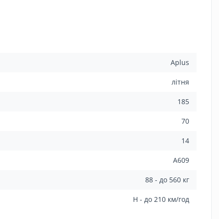
Aplus
літня
185
70
14
A609
88 - до 560 кг
H - до 210 км/год