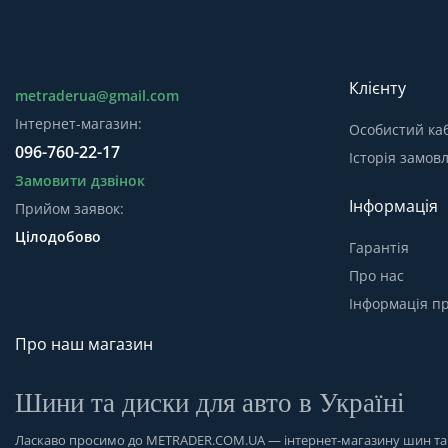
Клієнту
metraderua@gmail.com
Інтернет-магазин:
Особистий каб
096-760-22-17
Історія замов
Замовити дзвінок
Інформація
Прийом заявок:
Цілодобово
Гарантія
Про нас
Інформація пр
Про наш магазин
Шини та диски для авто в Україні
Ласкаво просимо до
METRADER.COM.UA
— інтернет-магазину шин та д