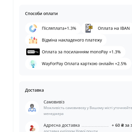
Способи оплати
Післяплата+1.3%
Оплата на IBAN
Відміна накладеного платежу
Оплата за посиланням monoPay +1.3%
WayForPay Оплата карткою онлайн +2.5%
Доставка
Самовивіз
Можливість самовивозу у Вашому місті уточнюйте
менеджера
Адресна доставка
+ 60 ₴ за 
доставка курʼєром Нової пошти