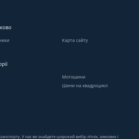
ково
ники
Карта сайту
орії
Мотошини
Шини на квадроцикл
анспорту. У нас ви знайдете широкий вибір літніх, зимових і