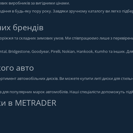
тових виробників за вигідними цінами.
іння в будь-яку пору року. Завдяки зручному каталогу ви легко підбе
них брендів
здоріжжя та складних зимових умов. Ми співпрацюємо лише з перевірен
tal, Bridgestone, Goodyear, Pirelli, Nokian, Hankook, Kumho та інших. Дл
кого авто
тимент автомобільних дисків. Ви можете купити литі диски для стильн
ів для популярних марок автомобілів. Наші спеціалісти допоможуть піді
ки в METRADER