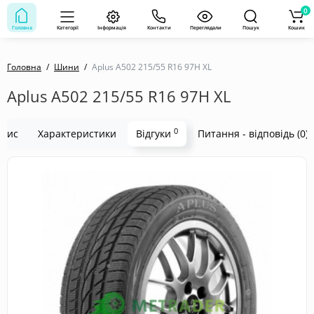
0
Головна
Категорії
Інформація
Контакти
Переглядали
Пошук
Кошик
Головна
Шини
Aplus A502 215/55 R16 97H XL
Aplus A502 215/55 R16 97H XL
0
пис
Характеристики
Відгуки
Питання - відповідь (0)