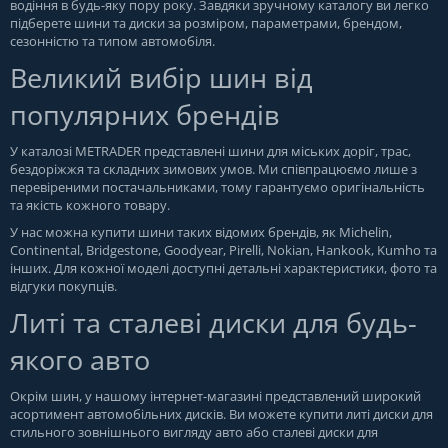
водіння в будь-яку пору року. Завдяки зручному каталогу ви легко
підберете шини та диски за розміром, параметрами, брендом,
сезонністю та типом автомобіля.
Великий вибір шин від
популярних брендів
У каталозі METRADER представлені шини для міських доріг, трас,
бездоріжжя та складних зимових умов. Ми співпрацюємо лише з
перевіреними постачальниками, тому гарантуємо оригінальність
та якість кожного товару.
У нас можна купити шини таких відомих брендів, як Michelin,
Continental, Bridgestone, Goodyear, Pirelli, Nokian, Hankook, Kumho та
інших. Для кожної моделі доступні детальні характеристики, фото та
відгуки покупців.
Литі та сталеві диски для будь-
якого авто
Окрім шин, у нашому інтернет-магазині представлений широкий
асортимент автомобільних дисків. Ви можете купити литі диски для
стильного зовнішнього вигляду авто або сталеві диски для