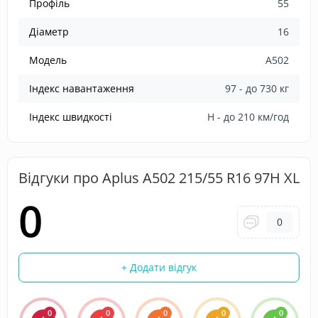
Профіль
55
Діаметр
16
Модель
A502
Індекс навантаження
97 - до 730 кг
Індекс швидкості
H - до 210 км/год
Відгуки про Aplus A502 215/55 R16 97H XL
0
0
+ Додати відгук
0
0
0
0
0