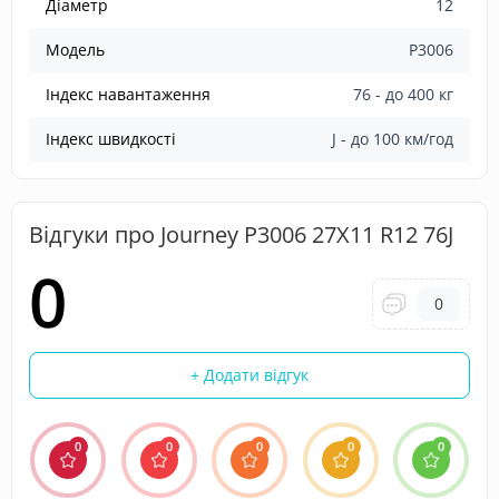
Діаметр
12
Модель
P3006
Індекс навантаження
76 - до 400 кг
Індекс швидкості
J - до 100 км/год
Відгуки про Journey P3006 27X11 R12 76J
0
0
+ Додати відгук
0
0
0
0
0