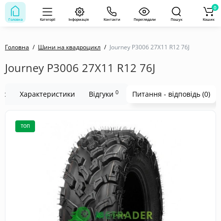
0
Головна
Категорії
Інформація
Контакти
Переглядали
Пошук
Кошик
Головна
Шини на квадроцикл
Journey P3006 27X11 R12 76J
Journey P3006 27X11 R12 76J
0
ис
Характеристики
Відгуки
Питання - відповідь (0)
ТОП