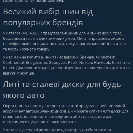
сезонністю та типом автомобіля.
Великий вибір шин від
популярних брендів
У каталозі METRADER представлені шини для міських доріг, трас,
бездоріжжя та складних зимових умов. Ми співпрацюємо лише з
перевіреними постачальниками, тому гарантуємо оригінальність
та якість кожного товару.
У нас можна купити шини таких відомих брендів, як Michelin,
Continental, Bridgestone, Goodyear, Pirelli, Nokian, Hankook, Kumho та
інших. Для кожної моделі доступні детальні характеристики, фото та
відгуки покупців.
Литі та сталеві диски для будь-
якого авто
Окрім шин, у нашому інтернет-магазині представлений широкий
асортимент автомобільних дисків. Ви можете купити литі диски для
стильного зовнішнього вигляду авто або сталеві диски для
практичного щоденного використання.
У каталозі доступні диски різних діаметрів, розболтовки та