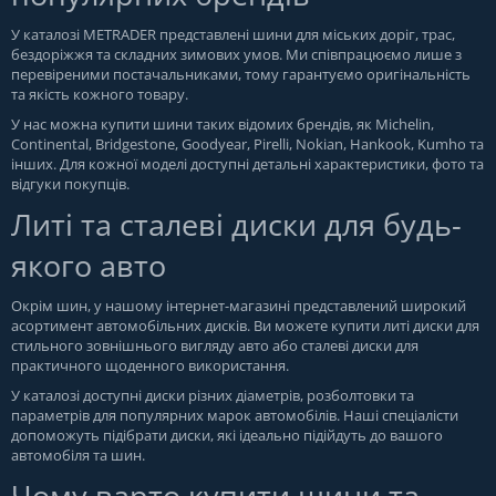
У каталозі METRADER представлені шини для міських доріг, трас,
бездоріжжя та складних зимових умов. Ми співпрацюємо лише з
перевіреними постачальниками, тому гарантуємо оригінальність
та якість кожного товару.
У нас можна купити шини таких відомих брендів, як Michelin,
Continental, Bridgestone, Goodyear, Pirelli, Nokian, Hankook, Kumho та
інших. Для кожної моделі доступні детальні характеристики, фото та
відгуки покупців.
Литі та сталеві диски для будь-
якого авто
Окрім шин, у нашому інтернет-магазині представлений широкий
асортимент автомобільних дисків. Ви можете купити литі диски для
стильного зовнішнього вигляду авто або сталеві диски для
практичного щоденного використання.
У каталозі доступні диски різних діаметрів, розболтовки та
параметрів для популярних марок автомобілів. Наші спеціалісти
допоможуть підібрати диски, які ідеально підійдуть до вашого
автомобіля та шин.
Чому варто купити шини та