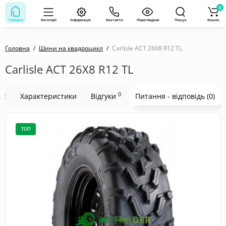
0
Головна
Категорії
Інформація
Контакти
Переглядали
Пошук
Кошик
Головна
Шини на квадроцикл
Carlisle ACT 26X8 R12 TL
Carlisle ACT 26X8 R12 TL
0
ис
Характеристики
Відгуки
Питання - відповідь (0)
ТОП