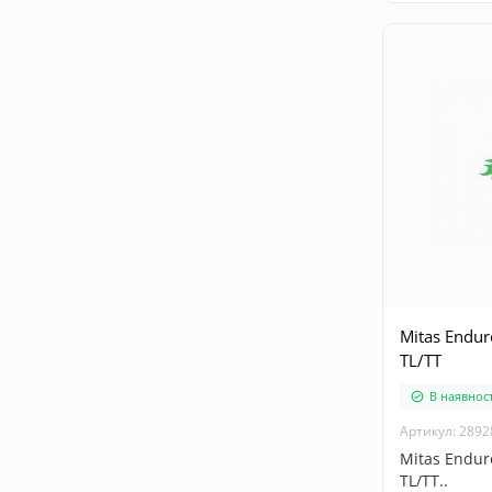
Mitas Endur
TL/TT
В наявност
Артикул: 2892
Mitas Enduro
TL/TT..