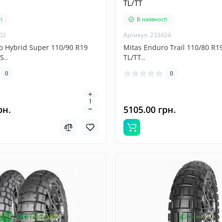
TL/TT
і
В наявності
02
Артикул: 233424
o Hybrid Super 110/90 R19
Mitas Enduro Trail 110/80 R1
S..
TL/TT..
0
0
рн.
5105.00 грн.