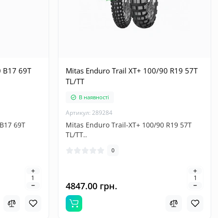
0 B17 69T
Mitas Enduro Trail XT+ 100/90 R19 57T
TL/TT
В наявності
Артикул: 289284
 B17 69T
Mitas Enduro Trail-XT+ 100/90 R19 57T
TL/TT..
0
4847.00 грн.