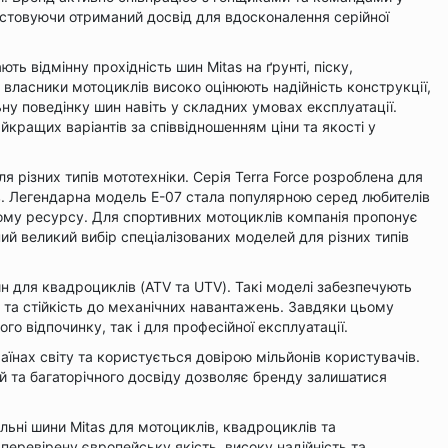
истовуючи отриманий досвід для вдосконалення серійної
ть відмінну прохідність шин Mitas на ґрунті, піску,
власники мотоциклів високо оцінюють надійність конструкції,
ьну поведінку шин навіть у складних умовах експлуатації.
йкращих варіантів за співвідношенням ціни та якості у
різних типів мототехніки. Серія Terra Force розроблена для
в. Легендарна модель E-07 стала популярною серед любителів
ому ресурсу. Для спортивних мотоциклів компанія пропонує
ний великий вибір спеціалізованих моделей для різних типів
 для квадроциклів (ATV та UTV). Такі моделі забезпечують
 та стійкість до механічних навантажень. Завдяки цьому
о відпочинку, так і для професійної експлуатації.
аїнах світу та користується довірою мільйонів користувачів.
ій та багаторічного досвіду дозволяє бренду залишатися
льні шини Mitas для мотоциклів, квадроциклів та
 перевірену європейську якість, високу надійність та