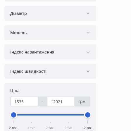
Діаметр
Модель
Індекс навантаження
Індекс швидкості
Ціна
-
грн.
2 тис.
4 тис.
7 тис.
9 тис.
12 тис.