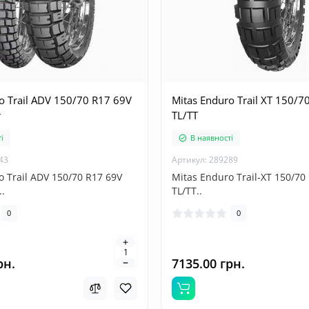
o Trail ADV 150/70 R17 69V
Mitas Enduro Trail XT 150/7
r
TL/TT
і
В наявності
43
Артикул: 289289
o Trail ADV 150/70 R17 69V
Mitas Enduro Trail-XT 150/70
.
TL/TT..
0
0
рн.
7135.00 грн.