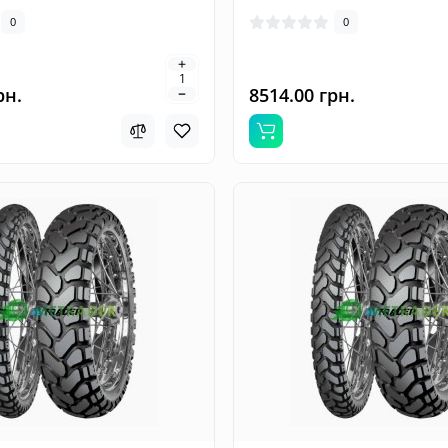
0
0
рн.
8514.00 грн.