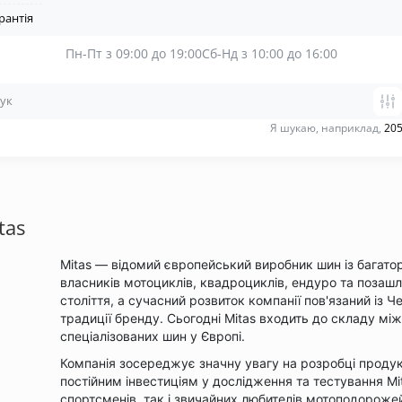
рантія
Пн-Пт з 09:00 до 19:00
Сб-Нд з 10:00 до 16:00
Я шукаю, наприклад,
205
tas
Mitas — відомий європейський виробник шин із багатор
власників мотоциклів, квадроциклів, ендуро та позашл
століття, а сучасний розвиток компанії пов'язаний із 
традиції бренду. Сьогодні Mitas входить до складу між
спеціалізованих шин у Європі.
Компанія зосереджує значну увагу на розробці продук
постійним інвестиціям у дослідження та тестування Mi
спортсменів, так і звичайних любителів мотоподорож