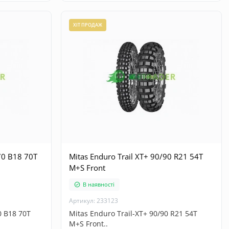
ХІТ ПРОДАЖ
70 B18 70T
Mitas Enduro Trail XT+ 90/90 R21 54T
M+S Front
В наявності
Артикул: 233123
0 B18 70T
Mitas Enduro Trail-XT+ 90/90 R21 54T
M+S Front..