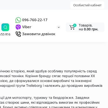
Особистий кабінет
096-760-22-17
Товарів,
0
Viber
на
0.00 грн.
Замовити дзвінок
/55 R16
ічною історією, який здобув особливу популярність серед
яхової техніки. Коріння бренду сягає першої половини XX
Чехією, де сформувалися основні виробничі та інженерні
народної групи Trelleborg і належить до провідних виробників
ції для мотоспорту, туризму та бездоріжжя. Завдяки
tas створює шини, які відповідають вимогам як професійних
ей. Бренд активно співпрацює з гонщиками та командами у