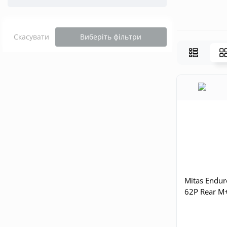
Скасувати
Виберіть фільтри
Mitas Endur
62P Rear M