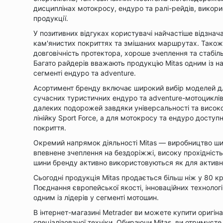
дисциплінах мотокросу, ендуро та ралі-рейдів, викор
продукції.
У позитивних відгуках користувачі найчастіше відзначаю
кам'янистих покриттях та змішаних маршрутах. Також 
довговічність протектора, хороше зчеплення та стабіл
Багато райдерів вважають продукцію Mitas одним із на
сегменті ендуро та adventure.
Асортимент бренду включає широкий вибір моделей для 
сучасних туристичних ендуро та adventure-мотоциклі
далеких подорожей завдяки універсальності та висок
лінійку Sport Force, а для мотокросу та ендуро доступ
покриття.
Окремий напрямок діяльності Mitas — виробництво шин
впевнене зчеплення на бездоріжжі, високу прохідність
шини бренду активно використовуються як для активног
Сьогодні продукція Mitas продається більш ніж у 80 кр
Поєднання європейської якості, інноваційних технолог
одним із лідерів у сегменті мотошин.
В інтернет-магазині Metrader ви можете купити оригіна
спеціалізованої техніки. Обираючи Mitas, ви отримуєте