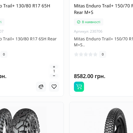
o Trail+ 130/80 R17 65H
Mitas Enduro Trail+ 150/70
Rear M+S
і
В наявності
07
Артикул: 230706
o Trail+ 130/80 R17 65H Rear
Mitas Enduro Trail+ 150/70 R
M+S..
0
0
рн.
8582.00 грн.