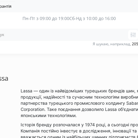
рантія
Пн-Пт з 09:00 до 19:00
Сб-Нд з 10:00 до 16:00
Я шукаю, наприклад,
205
ssa
Lassa — один із найвідоміших турецьких брендів шин,
продукції, надійності та сучасним технологіям виробни
партнерства турецького промислового холдингу Sabanc
Corporation. Таке поєднання дозволило Lassa об'єдна
японськими технологіями.
Історія бренду розпочалася у 1974 році, а сьогодні про
Компанія постійно інвестує в дослідження, інновації т
вважається одним із найбільших шинних підприємств