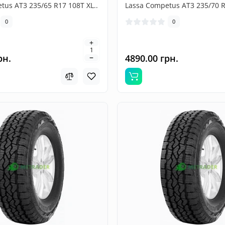
tus AT3 235/65 R17 108T XL..
Lassa Competus AT3 235/70 R
0
0
рн.
4890.00 грн.