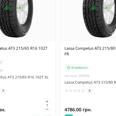
etus AT3 215/65 R16 102T
Lassa Competus AT3 215/80
FR
і
В наявності
40
Артикул: 289949
tus AT3 215/65 R16 102T XL
Lassa Competus AT3 215/80 R
0
0
рн.
4786.00 грн.