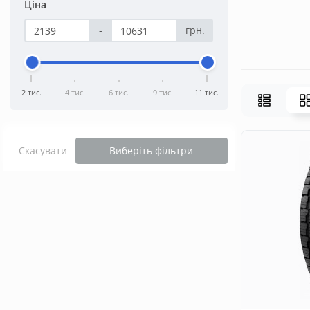
Ціна
-
грн.
2 тис.
4 тис.
6 тис.
9 тис.
11 тис.
Скасувати
Виберіть фільтри