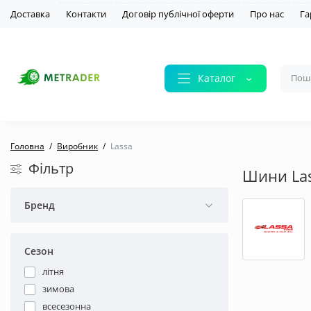
Доставка
Контакти
Договір публічної оферти
Про нас
Га
Каталог
Головна
Виробник
Lassa
Фільтр
Шини La
Бренд
Сезон
літня
зимова
всесезонна