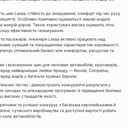
ть шин Lassa, стійкість до зношування, комфорт під час руху
покриття. Особливо позитивно оцінюються зимові моделі
а мокрій дорозі. Також користувачі високо оцінюють літні
орошу ефективність гальмування.
я та пасажирів. Інженери Lassa активно працюють над
мових сумішей та покращенням характеристик керованості.
езпечує оптимальний баланс між комфортом, ресурсом та
их і всесезонних шин для легкових автомобілів, кросоверів,
Серед найвідоміших лінійок бренду — Revola, Competus,
еред водіїв у багатьох країнах Європи.
лежних тестах і демонструють конкурентні результати у
их заходах та міжнародних програмах із підвищення безпеки
 високих стандартів якості.
Туреччини та успішно конкурує з багатьма європейськими й
tone, сучасного виробництва та доступної вартості робить
кола автомобілістів.