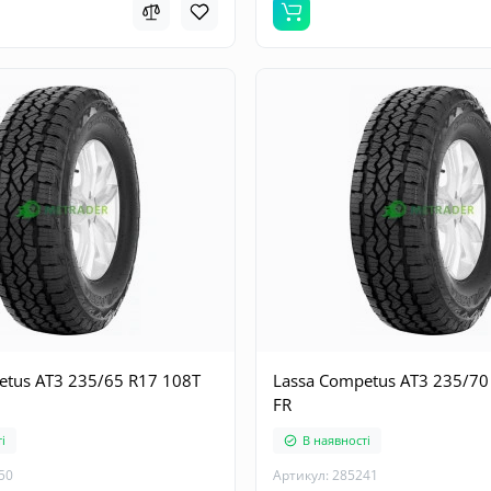
etus AT3 235/65 R17 108T
Lassa Competus AT3 235/70
FR
і
В наявності
50
Артикул: 285241