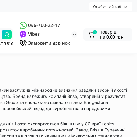
Особистий кабінет
096-760-22-17
Товарів,
0
Viber
на
0.00 грн.
Замовити дзвінок
/55 R16
 який заслужив міжнародне визнання завдяки високій якості
цтва. Бренд належить компанії Brisa, створеній у результаті
ı Group та японського шинного гіганта Bridgestone
ти європейський підхід до виробництва з передовими
дукція Lassa експортується більш ніж у 80 країн світу.
а розвиток виробничих потужностей. Завод Brisa в Туреччині
 Європи та відповідає найвищим міжнародним стандартам