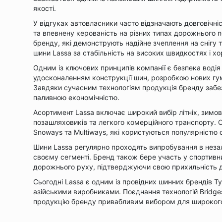
якості.
У відгуках автовласники часто відзначають довговічніс
та впевнену керованість на різних типах дорожнього 
бренду, які демонструють надійне зчеплення на снігу т
шини Lassa за стабільність на високих швидкостях і х
Одним із ключових принципів компанії є безпека воді
удосконаленням конструкції шин, розробкою нових гу
Завдяки сучасним технологіям продукція бренду заб
паливною економічністю.
Асортимент Lassa включає широкий вибір літніх, зимов
позашляховиків та легкого комерційного транспорту. 
Snoways та Multiways, які користуються популярністю с
Шини Lassa регулярно проходять випробування в неза
своєму сегменті. Бренд також бере участь у спортивн
дорожнього руху, підтверджуючи свою прихильність до
Сьогодні Lassa є одним із провідних шинних брендів 
азійськими виробниками. Поєднання технологій Bridges
продукцію бренду привабливим вибором для широкого 