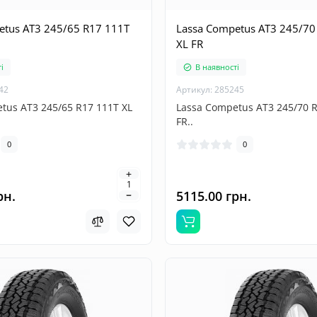
etus AT3 245/65 R17 111T
Lassa Competus AT3 245/70
XL FR
і
В наявності
42
Артикул: 285245
tus AT3 245/65 R17 111T XL
Lassa Competus AT3 245/70 R
FR..
0
0
рн.
5115.00 грн.