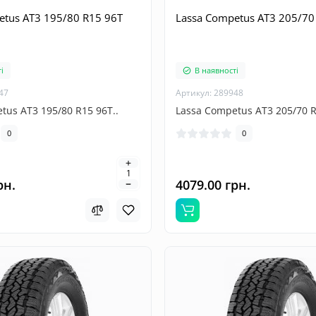
etus AT3 195/80 R15 96T
Lassa Competus AT3 205/70
і
В наявності
47
Артикул: 289948
tus AT3 195/80 R15 96T..
Lassa Competus AT3 205/70 R
0
0
рн.
4079.00 грн.