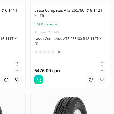
 R16 111T
Lassa Competus AT3 255/60 R18 112T
XL FR
В наявності
Артикул: 285243
16 111T XL
Lassa Competus AT3 255/60 R18 112T XL
FR..
0
6476.00 грн.