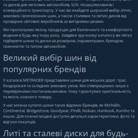
та дисків для легкових автомобілів, SUV, позашляховиків і
комерційного транспорту. У нас ви знайдете широкий вибір літніх,
зимових і всесезонних шин, а також сталевих та литих дисків від
провідних світових виробників за вигідними цінами.
Ми пропонуємо якісну продукцію для безпечного та комфортного
водіння в будь-яку пору року. Завдяки зручному каталогу ви легко
підберете шини та диски за розміром, параметрами, брендом,
сезонністю та типом автомобіля.
Великий вибір шин від
популярних брендів
У каталозі METRADER представлені шини для міських доріг, трас,
бездоріжжя та складних зимових умов. Ми співпрацюємо лише з
перевіреними постачальниками, тому гарантуємо оригінальність
та якість кожного товару.
У нас можна купити шини таких відомих брендів, як Michelin,
Continental, Bridgestone, Goodyear, Pirelli, Nokian, Hankook, Kumho та
інших. Для кожної моделі доступні детальні характеристики, фото та
відгуки покупців.
Литі та сталеві диски для будь-