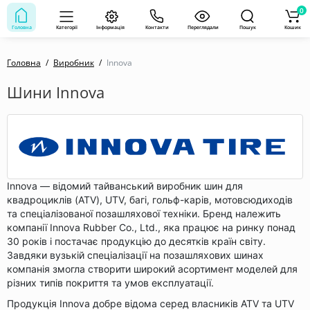
0
Головна
Категорії
Інформація
Контакти
Переглядали
Пошук
Кошик
Головна
Виробник
Innova
Шини Innova
Innova — відомий тайванський виробник шин для
квадроциклів (ATV), UTV, багі, гольф-карів, мотовсюдиходів
та спеціалізованої позашляхової техніки. Бренд належить
компанії Innova Rubber Co., Ltd., яка працює на ринку понад
30 років і постачає продукцію до десятків країн світу.
Завдяки вузькій спеціалізації на позашляхових шинах
компанія змогла створити широкий асортимент моделей для
різних типів покриття та умов експлуатації.
Продукція Innova добре відома серед власників ATV та UTV