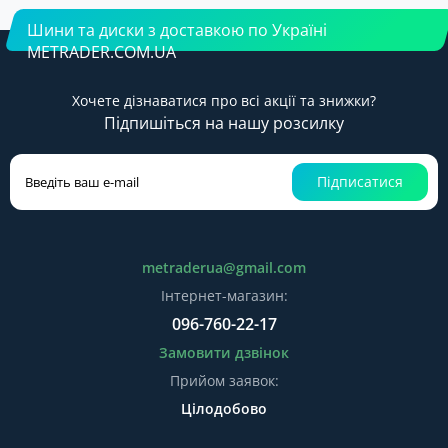
Шини та диски з доставкою по Україні
METRADER.COM.UA
Хочете дізнаватися про всі акції та знижки?
Підпишіться на нашу розсилку
Підписатися
metraderua@gmail.com
Інтернет-магазин:
096-760-22-17
Замовити дзвінок
Прийом заявок:
Цілодобово