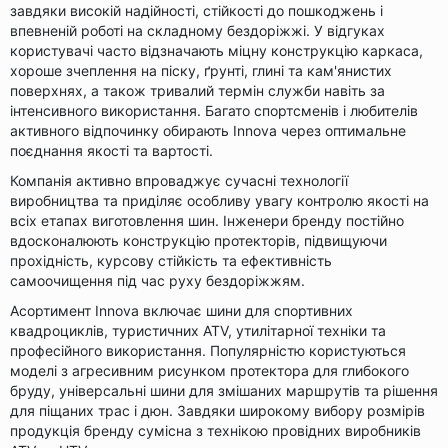
завдяки високій надійності, стійкості до пошкоджень і
впевненій роботі на складному бездоріжжі. У відгуках
користувачі часто відзначають міцну конструкцію каркаса,
хороше зчеплення на піску, ґрунті, глині та кам'янистих
поверхнях, а також тривалий термін служби навіть за
інтенсивного використання. Багато спортсменів і любителів
активного відпочинку обирають Innova через оптимальне
поєднання якості та вартості.
Компанія активно впроваджує сучасні технології
виробництва та приділяє особливу увагу контролю якості на
всіх етапах виготовлення шин. Інженери бренду постійно
вдосконалюють конструкцію протекторів, підвищуючи
прохідність, курсову стійкість та ефективність
самоочищення під час руху бездоріжжям.
Асортимент Innova включає шини для спортивних
квадроциклів, туристичних ATV, утилітарної техніки та
професійного використання. Популярністю користуються
моделі з агресивним рисунком протектора для глибокого
бруду, універсальні шини для змішаних маршрутів та рішення
для піщаних трас і дюн. Завдяки широкому вибору розмірів
продукція бренду сумісна з технікою провідних виробників