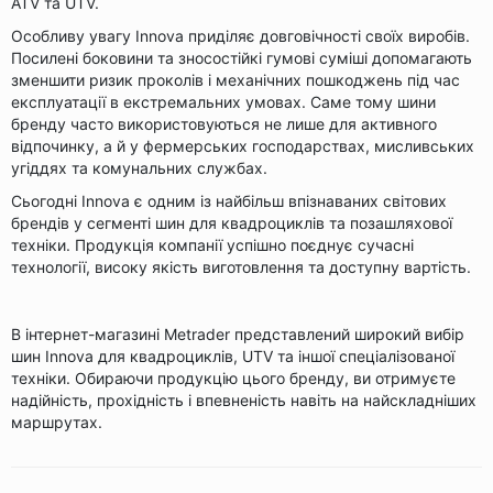
ATV та UTV.
Особливу увагу Innova приділяє довговічності своїх виробів.
Посилені боковини та зносостійкі гумові суміші допомагають
зменшити ризик проколів і механічних пошкоджень під час
експлуатації в екстремальних умовах. Саме тому шини
бренду часто використовуються не лише для активного
відпочинку, а й у фермерських господарствах, мисливських
угіддях та комунальних службах.
Сьогодні Innova є одним із найбільш впізнаваних світових
брендів у сегменті шин для квадроциклів та позашляхової
техніки. Продукція компанії успішно поєднує сучасні
технології, високу якість виготовлення та доступну вартість.
В інтернет-магазині Metrader представлений широкий вибір
шин Innova для квадроциклів, UTV та іншої спеціалізованої
техніки. Обираючи продукцію цього бренду, ви отримуєте
надійність, прохідність і впевненість навіть на найскладніших
маршрутах.