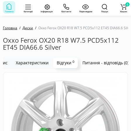
0
Головна
Категорії
Інформація
Контакти
Переглядали
Пошук
Кошик
Головна
Диски
Oxxo Ferox OX20 R18 W7.5 PCD5x112 ET45 DIA66.6 Silve
Oxxo Ferox OX20 R18 W7.5 PCD5x112
ET45 DIA66.6 Silver
0
пис
Характеристики
Відгуки
Питання - відповідь (0)