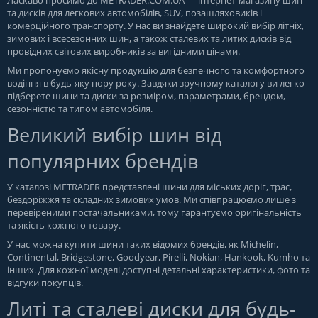
Ласкаво просимо до
METRADER.COM.UA
— інтернет-магазину шин
та дисків для легкових автомобілів, SUV, позашляховиків і
комерційного транспорту. У нас ви знайдете широкий вибір літніх,
зимових і всесезонних шин, а також сталевих та литих дисків від
провідних світових виробників за вигідними цінами.
Ми пропонуємо якісну продукцію для безпечного та комфортного
водіння в будь-яку пору року. Завдяки зручному каталогу ви легко
підберете шини та диски за розміром, параметрами, брендом,
сезонністю та типом автомобіля.
Великий вибір шин від
популярних брендів
У каталозі METRADER представлені шини для міських доріг, трас,
бездоріжжя та складних зимових умов. Ми співпрацюємо лише з
перевіреними постачальниками, тому гарантуємо оригінальність
та якість кожного товару.
У нас можна купити шини таких відомих брендів, як Michelin,
Continental, Bridgestone, Goodyear, Pirelli, Nokian, Hankook, Kumho та
інших. Для кожної моделі доступні детальні характеристики, фото та
відгуки покупців.
Литі та сталеві диски для будь-