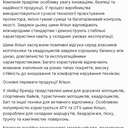
Компанія приділяє особливу увагу інноваціям, безпеці та
надійності продукції. У процесі виробництва
використовуються сучасні технології проєктування
протектора, якісні гумові суміші та багаторівневий контроль
якості. Завдяки цьому шини Arisun відповідають
міжнародним стандартам і демонструють стабільні
характеристики навіть у складних умовах експлуатації.
Шини Arisun заслужили позитивні відгуки серед власників
мототехніки та квадроциклів завдяки хорошому балансу між
ціною, довговічністю та експлуатаційними
характеристиками. Багато користувачів відзначають
впевнене зчеплення на різних типах покриття, високу
стійкість до зношування та комфортне керування технікою.
Основні переваги продукції Arisun:
У лінійці бренду представлені шини для дорожніх мотоциклів,
спортивних байків, туристичних мотоциклів, квадроциклів,
багі та іншої техніки для активного відпочинку. Особливою
популярністю користуються ATV та UTV шини Arisun,
розроблені для складних маршрутів, бездоріжжя, піску,
ґрунту та кам'янистих поверхонь.
Компанія постійно вдосконалює модельний ряд, враховуючи