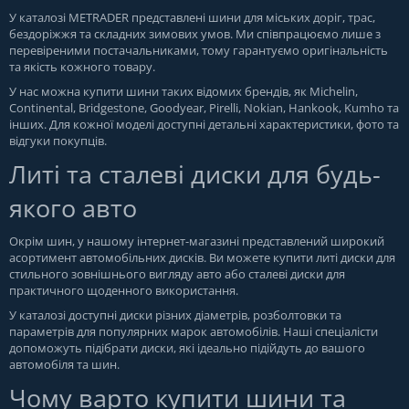
У каталозі METRADER представлені шини для міських доріг, трас,
бездоріжжя та складних зимових умов. Ми співпрацюємо лише з
перевіреними постачальниками, тому гарантуємо оригінальність
та якість кожного товару.
У нас можна купити шини таких відомих брендів, як Michelin,
Continental, Bridgestone, Goodyear, Pirelli, Nokian, Hankook, Kumho та
інших. Для кожної моделі доступні детальні характеристики, фото та
відгуки покупців.
Литі та сталеві диски для будь-
якого авто
Окрім шин, у нашому інтернет-магазині представлений широкий
асортимент автомобільних дисків. Ви можете купити литі диски для
стильного зовнішнього вигляду авто або сталеві диски для
практичного щоденного використання.
У каталозі доступні диски різних діаметрів, розболтовки та
параметрів для популярних марок автомобілів. Наші спеціалісти
допоможуть підібрати диски, які ідеально підійдуть до вашого
автомобіля та шин.
Чому варто купити шини та