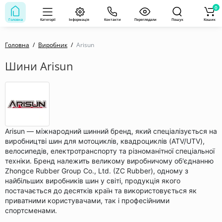
0
Головна
Категорії
Інформація
Контакти
Переглядали
Пошук
Кошик
Головна
Виробник
Arisun
Шини Arisun
Arisun — міжнародний шинний бренд, який спеціалізується на
виробництві шин для мотоциклів, квадроциклів (ATV/UTV),
велосипедів, електротранспорту та різноманітної спеціальної
техніки. Бренд належить великому виробничому об'єднанню
Zhongce Rubber Group Co., Ltd. (ZC Rubber), одному з
найбільших виробників шин у світі, продукція якого
постачається до десятків країн та використовується як
приватними користувачами, так і професійними
спортсменами.